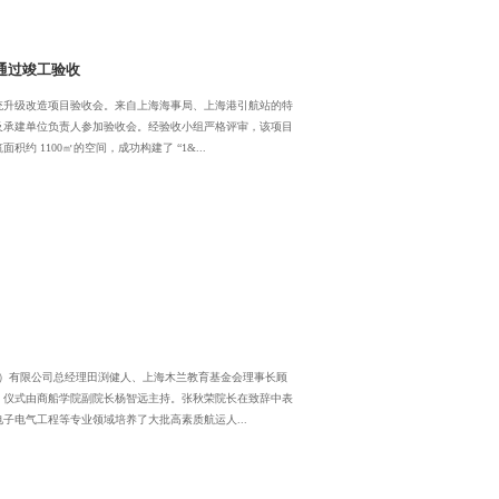
通过竣工验收
系统升级改造项目验收会。来自上海海事局、上海港引航站的特
及承建单位负责人参加验收会。经验收小组严格评审，该项目
1100㎡的空间，成功构建了 “1&...
海）有限公司总经理田渕健人、上海木兰教育基金会理事长顾
。仪式由商船学院副院长杨智远主持。张秋荣院长在致辞中表
子电气工程等专业领域培养了大批高素质航运人...