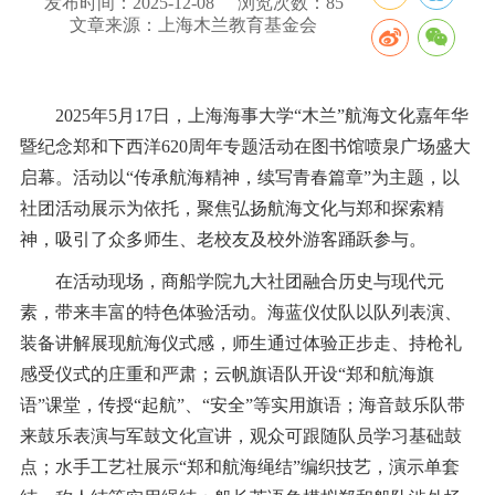
发布时间：2025-12-08
浏览次数：
85
文章来源：上海木兰教育基金会
2025年5月17日，上海海事大学“木兰”航海文化嘉年华
暨纪念郑和下西洋620周年专题活动在图书馆喷泉广场盛大
启幕。活动以“传承航海精神，续写青春篇章”为主题，以
社团活动展示为依托，聚焦弘扬航海文化与郑和探索精
神，吸引了众多师生、老校友及校外游客踊跃参与。
在活动现场，商船学院九大社团融合历史与现代元
素，带来丰富的特色体验活动。海蓝仪仗队以队列表演、
装备讲解展现航海仪式感，师生通过体验正步走、持枪礼
感受仪式的庄重和严肃；云帆旗语队开设“郑和航海旗
语”课堂，传授“起航”、“安全”等实用旗语；海音鼓乐队带
来鼓乐表演与军鼓文化宣讲，观众可跟随队员学习基础鼓
点；水手工艺社展示“郑和航海绳结”编织技艺，演示单套