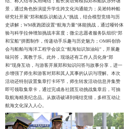
结、称人结等实用绳结；船长英语角模拟郑和船队涉外场
景，通过角色扮演提升学生跨文化沟通能力；吴淞特种船
研究社开展“郑和船队识船达人”挑战，结合模型竞猜与历
史讲解；WM夜跑团设置“航海力量”体能挑战，通过哑铃体
验与科学拉伸增加挑战丰富度；微尘志愿者服务队组织“郑
和宝船”拼图制作，传递动手乐趣与历史魅力；OM科创协
会与船舶与海洋工程学会设立“航海知识加油站”，开展趣
味问答，寓教于乐。此外，现场还有工作人员化身“郑
和”现身互动，与游客开展郑和知识问答与故事分享，进一
步增强了师生和游客对郑和其人其事的认识与理解。本次
活动还特别设置集章打卡环节，师生转发活动信息并集赞
即可领取集章卡，通过完成各社团互动挑战集章后，可抽
取航海精美纪念品。从旗语破译到绳结竞猜，多样互动让
航海文化深入人心。​