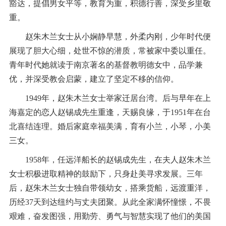
豁达，提倡男女平等，教育为重，积德行善，深受乡里敬
重。
赵朱木兰女士从小娴静早慧，外柔内刚，少年时代便
展现了胆大心细，处世不惊的潜质，常被家中委以重任。
青年时代她就读于南京著名的基督教明德女中，品学兼
优，并深受教会启蒙，建立了坚定不移的信仰。
1949年，赵朱木兰女士举家迁居台湾。后与早年在上
海嘉定的恋人赵锡成先生重逢，天赐良缘，于1951年在台
北喜结连理。婚后家庭幸福美满，育有小兰，小琴，小美
三女。
1958年，任远洋船长的赵锡成先生，在夫人赵朱木兰
女士积极进取精神的鼓励下，只身赴美寻求发展。三年
后，赵朱木兰女士独自带领幼女，搭乘货船，远渡重洋，
历经37天到达纽约与丈夫团聚。从此全家满怀憧憬，不畏
艰难，奋发图强，用勤劳、勇气与智慧实现了他们的美国